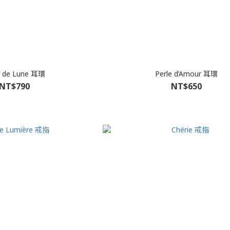
r de Lune 耳環
Perle d’Amour 耳環
NT$790
NT$650