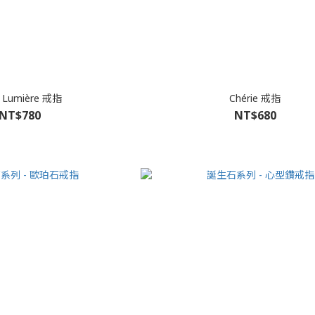
e Lumière 戒指
Chérie 戒指
NT$780
NT$680