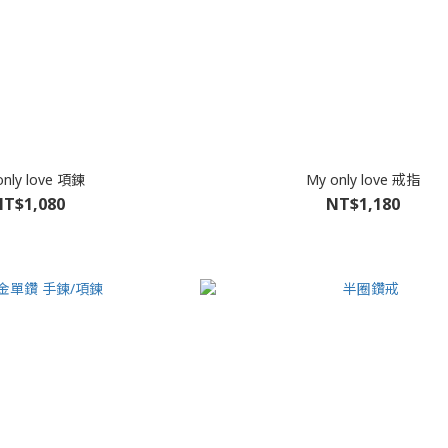
only love 項鍊
My only love 戒指
T$1,080
NT$1,180