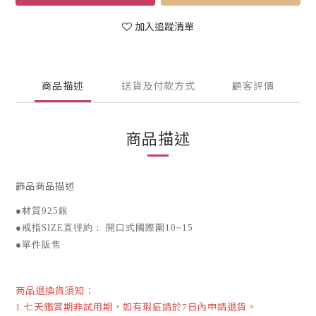
加入追蹤清單
商品描述
送貨及付款方式
顧客評價
商品描述
飾品商品描述
●
材質
925銀
●
戒指
SIZE
直徑約：
開口式國際圍
10~15
●
單件販售
商品退換貨須知：
七天鑑賞期非試用期，如有瑕疵請於
日內申請退貨。
1.
7