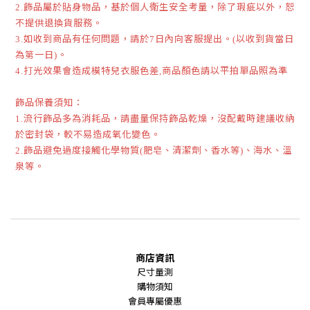
飾品屬於貼身物品，基於個人衛生安全考量，除了瑕疵以外，恕
2.
不提供退換貨服務。
如收到商品有任何問題，請於
日內向客服提出。
以收到貨當日
3.
7
(
為第一日
。
)
打光效果會造成模特兒衣服色差
商品顏色請以平拍單品照為準
4.
,
飾品保養須知：
流行飾品多為消耗品，請盡量保持飾品乾燥，沒配戴時建議收納
1.
於密封袋，較不易造成氧化變色。
飾品避免過度接觸化學物質
肥皂、清潔劑、香水等
、海水、溫
2.
(
)
泉等。
商店資訊
尺寸量測
購物須知
會員專屬優惠