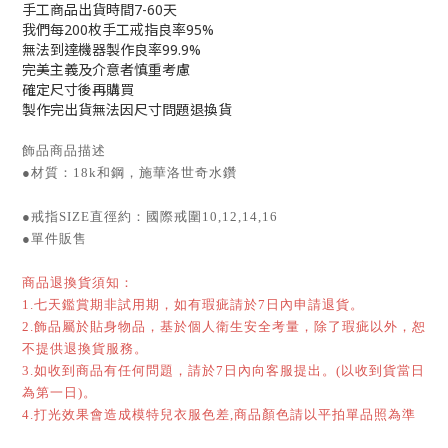
手工商品出貨時間7-60天
我們每200枚手工戒指良率95%
無法到達機器製作良率99.9%
完美主義及介意者慎重考慮
確定尺寸後再購買
製作完出貨無法因尺寸問題退換貨
飾品商品描述
●材質：18k和鋼，施華洛世奇水鑽
●戒指SIZE直徑約：國際戒圍10,12,14,16
●單件販售
商品退換貨須知：
1.七天鑑賞期非試用期，如有瑕疵請於7日內申請退貨。
2.飾品屬於貼身物品，基於個人衛生安全考量，除了瑕疵以外，恕
不提供退換貨服務。
3.如收到商品有任何問題，請於7日內向客服提出。(以收到貨當日
為第一日)。
4.打光效果會造成模特兒衣服色差,商品顏色請以平拍單品照為準