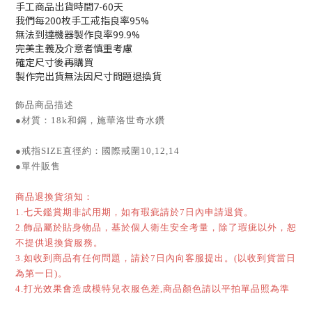
手工商品出貨時間7-60天
我們每200枚手工戒指良率95%
無法到達機器製作良率99.9%
完美主義及介意者慎重考慮
確定尺寸後再購買
製作完出貨無法因尺寸問題退換貨
飾品商品描述
●材質：18k和鋼，施華洛世奇水鑽
●戒指SIZE直徑約：國際戒圍10,12,14
●單件販售
商品退換貨須知：
1.七天鑑賞期非試用期，如有瑕疵請於7日內申請退貨。
2.飾品屬於貼身物品，基於個人衛生安全考量，除了瑕疵以外，恕
不提供退換貨服務。
3.如收到商品有任何問題，請於7日內向客服提出。(以收到貨當日
為第一日)。
4.打光效果會造成模特兒衣服色差,商品顏色請以平拍單品照為準