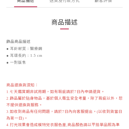
商品描述
送貨及付款方式
顧客評價
商品描述
飾品商品描述
●
耳針材質：
醫療鋼
●
耳環長約：1.5
cm
●
一對販售
商品退換貨須知：
七天鑑賞期非試用期，如有瑕疵請於
日內申請退貨。
1.
7
飾品屬於貼身物品，基於個人衛生安全考量，除了瑕疵以外，恕
2.
不提供退換貨服務。
如收到商品有任何問題，請於
日內向客服提出。
以收到貨當日
3.
7
(
為第一日
。
)
打光效果會造成模特兒衣服色差
商品顏色請以平拍單品照為準
4.
,