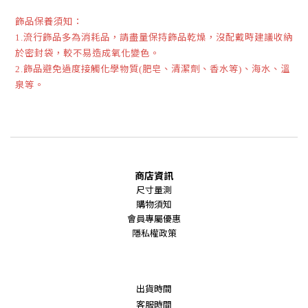
飾品保養須知：
流行飾品多為消耗品，請盡量保持飾品乾燥，沒配戴時建議收納
1.
於密封袋，較不易造成氧化變色。
飾品避免過度接觸化學物質
肥皂、清潔劑、香水等
、海水、溫
2.
(
)
泉等。
商店資訊
尺寸量測
購物須知
會員專屬優惠
隱私權政策
出貨時間
客服時間