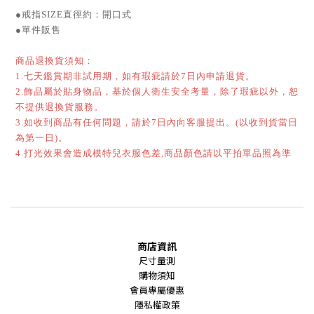
●戒指SIZE直徑約：開口式
●單件販售
商品退換貨須知：
1.七天鑑賞期非試用期，如有瑕疵請於7日內申請退貨。
2.飾品屬於貼身物品，基於個人衛生安全考量，除了瑕疵以外，恕
不提供退換貨服務。
3.如收到商品有任何問題，請於7日內向客服提出。(以收到貨當日
為第一日)。
4.打光效果會造成模特兒衣服色差,商品顏色請以平拍單品照為準
商店資訊
尺寸量測
購物須知
會員專屬優惠
隱私權政策