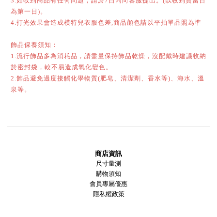
如收到商品有任何問題，請於
日內向客服提出。
以收到貨當日
3.
7
(
為第一日
。
)
打光效果會造成模特兒衣服色差
商品顏色請以平拍單品照為準
4.
,
飾品保養須知：
流行飾品多為消耗品，請盡量保持飾品乾燥，沒配戴時建議收納
1.
於密封袋，較不易造成氧化變色。
飾品避免過度接觸化學物質
肥皂、清潔劑、香水等
、海水、溫
2.
(
)
泉等。
商店資訊
尺寸量測
購物須知
會員專屬優惠
隱私權政策