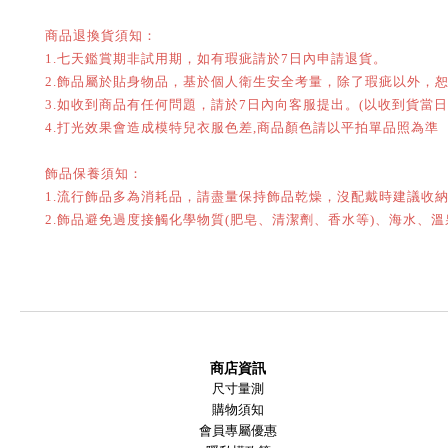
商品退換貨須知：
七天鑑賞期非試用期，如有瑕疵請於
日內申請退貨。
1.
7
飾品屬於貼身物品，基於個人衛生安全考量，除了瑕疵以外，
2.
如收到商品有任何問題，請於
日內向客服提出。
以收到貨當日
3.
7
(
打光效果會造成模特兒衣服色差
商品顏色請以平拍單品照為準
4.
,
飾品保養須知：
流行飾品多為消耗品，請盡量保持飾品乾燥，沒配戴時建議收
1.
飾品避免過度接觸化學物質
肥皂、清潔劑、香水等
、海水、溫
2.
(
)
商店資訊
尺寸量測
購物須知
會員專屬優惠