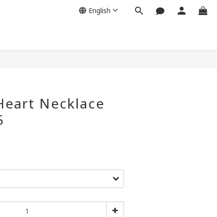
English
BUY NOW
Heart Necklace
5