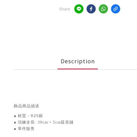
Share
Description
飾品商品描述
材質：925銀
●
項鍊全長
●
: 39cm + 5cm延長鏈
單件販售
●