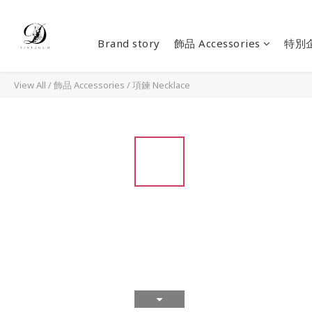
Brand story
飾品 Accessories
特別
View All
/
飾品 Accessories
/
項鍊 Necklace