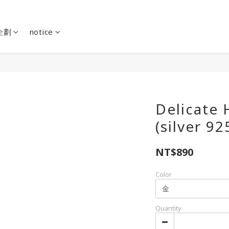
企劃
notice
Delicate 
(silver 92
NT$890
Color
Quantity