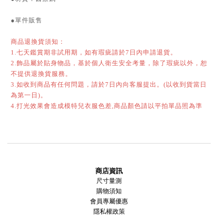
●單件販售
商品退換貨須知：
1.七天鑑賞期非試用期，如有瑕疵請於7日內申請退貨。
2.飾品屬於貼身物品，基於個人衛生安全考量，除了瑕疵以外，恕
不提供退換貨服務。
3.如收到商品有任何問題，請於7日內向客服提出。(以收到貨當日
為第一日)。
4.打光效果會造成模特兒衣服色差,商品顏色請以平拍單品照為準
商店資訊
尺寸量測
購物須知
會員專屬優惠
隱私權政策