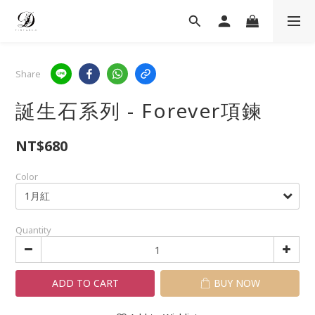
Share
誕生石系列 - Forever項鍊
NT$680
Color
Quantity
ADD TO CART
BUY NOW