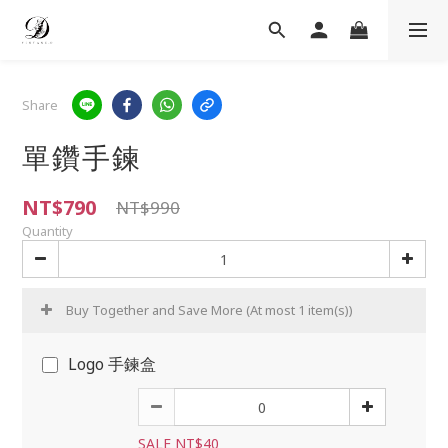
Share
單鑽手鍊
NT$790
NT$990
Quantity
Buy Together and Save More
(At most 1 item(s))
Logo 手鍊盒
SALE NT$40