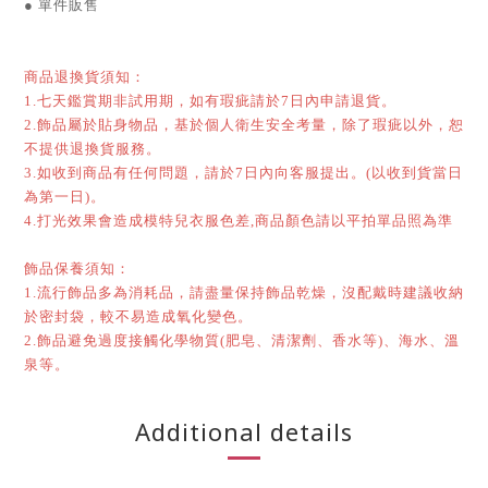
● 單件販售
商品退換貨須知：
1.七天鑑賞期非試用期，如有瑕疵請於7日內申請退貨。
2.飾品屬於貼身物品，基於個人衛生安全考量，除了瑕疵以外，恕
不提供退換貨服務。
3.如收到商品有任何問題，請於7日內向客服提出。(以收到貨當日
為第一日)。
4.打光效果會造成模特兒衣服色差,商品顏色請以平拍單品照為準
飾品保養須知：
1.流行飾品多為消耗品，請盡量保持飾品乾燥，沒配戴時建議收納
於密封袋，較不易造成氧化變色。
2.飾品避免過度接觸化學物質(肥皂、清潔劑、香水等)、海水、溫
泉等。
Additional details